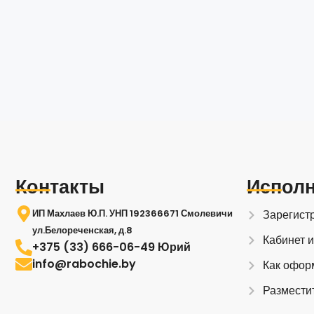
Контакты
Испол
ИП Махлаев Ю.П. УНП 192366671 Смолевичи
Зарегист
ул.Белореченская, д.8
Кабинет 
+375 (33) 666-06-49 Юрий
info@rabochie.by
Как офор
Размести