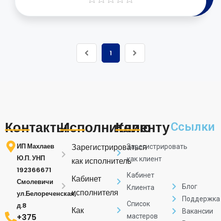
1
Контакты
Исполнителю
Клиенту
Ссылки
ИП Махлаев
Зарегистрироваться
Зарегистрировать
Ю.П. УНП
как клиент
как исполнитель
192366671
Кабинет
Кабинет
Смолевичи
Блог
Клиента
исполнителя
ул.Белореченская,
Поддержка
Список
д.8
Как
Вакансии
+375
мастеров