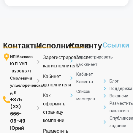
Контакты
Исполнителю
Клиенту
Ссылки
ИП Махлаев
Зарегистрироваться
Зарегистрировать
Ю.П. УНП
как клиент
как исполнитель
192366671
Кабинет
Кабинет
Смолевичи
Блог
Клиента
исполнителя
ул.Белореченская,
Поддержка
Список
д.8
Как
Вакансии
+375
мастеров
оформить
Разместить
(33)
вакансию
страницу
666-
Опубликова
компании
06-49
задание
Юрий
Разместить