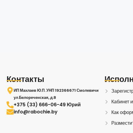
Контакты
Испол
ИП Махлаев Ю.П. УНП 192366671 Смолевичи
Зарегист
ул.Белореченская, д.8
Кабинет 
+375 (33) 666-06-49 Юрий
info@rabochie.by
Как офор
Размести