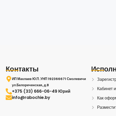
Контакты
Испол
ИП Махлаев Ю.П. УНП 192366671 Смолевичи
Зарегист
ул.Белореченская, д.8
Кабинет 
+375 (33) 666-06-49 Юрий
info@rabochie.by
Как офор
Размести