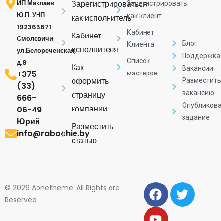
ИП Махлаев
Зарегистрироваться
Зарегистрировать
Ю.П. УНП
как клиент
как исполнитель
192366671
Кабинет
Кабинет
Смолевичи
Блог
Клиента
исполнителя
ул.Белореченская,
Поддержка
Список
д.8
Как
Вакансии
+375
мастеров
оформить
Разместить
(33)
вакансию
страницу
666-
Опубликова
компании
06-49
задание
Юрий
Разместить
info@rabochie.by
статью
© 2026 Aonetheme. All Rights are
Reserved