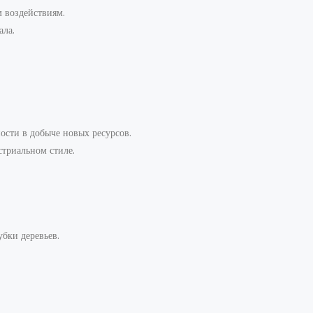
м воздействиям.
ала.
ости в добыче новых ресурсов.
стриальном стиле.
убки деревьев.