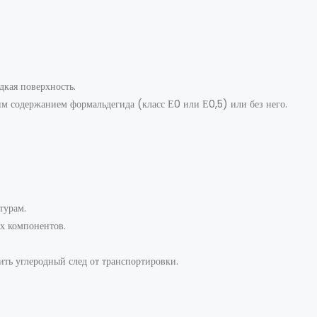
дкая поверхность.
 содержанием формальдегида (класс Е0 или Е0,5) или без него.
турам.
х компонентов.
ть углеродный след от транспортировки.