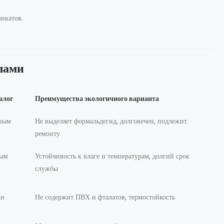
икатов.
лами
алог
Преимущества экологичного варианта
вым
Не выделяет формальдегид, долговечен, подлежит
ремонту
вым
Устойчивость к влаге и температурам, долгий срок
службы
ли
Не содержит ПВХ и фталатов, термостойкость