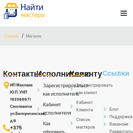
Главная
Магазин
Контакты
Исполнителю
Клиенту
Ссылки
ИП Махлаев
Зарегистрироваться
Зарегистрировать
Ю.П. УНП
как клиент
как исполнитель
192366671
Кабинет
Кабинет
Смолевичи
Блог
Клиента
исполнителя
ул.Белореченская,
Поддержка
Список
д.8
Как
Вакансии
+375
мастеров
оформить
Разместить