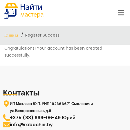
Главная
Register Success
Cngratulations! Your account has been created
successfully.
Контакты
ИП Махлаев Ю.П. УНП 192366671 Смолевичи
ул.Белореченская, д.8
+375 (33) 666-06-49 Юрий
info@rabochie.by