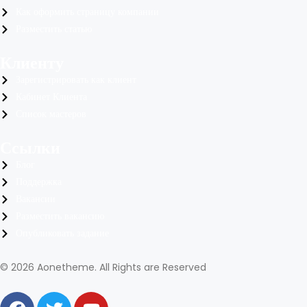
Как оформить страницу компании
Разместить статью
Клиенту
Зарегистрировать как клиент
Кабинет Клиента
Список мастеров
Ссылки
Блог
Поддержка
Вакансии
Разместить вакансию
Опубликовать задание
© 2026 Aonetheme. All Rights are Reserved